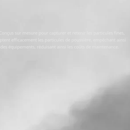
Conçus sur mesure pour capturer et retenir les particules fines,
aptent efficacement les particules de poussière, empêchant ainsi
e des équipements, réduisant ainsi les coûts de maintenance.