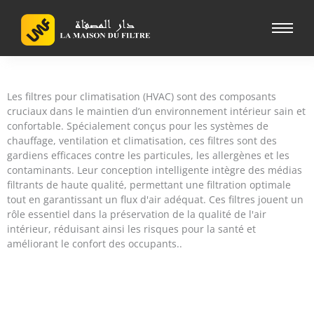
Aller
au
contenu
Les filtres pour climatisation (HVAC) sont des composants
cruciaux dans le maintien d’un environnement intérieur sain et
confortable. Spécialement conçus pour les systèmes de
chauffage, ventilation et climatisation, ces filtres sont des
gardiens efficaces contre les particules, les allergènes et les
contaminants. Leur conception intelligente intègre des médias
filtrants de haute qualité, permettant une filtration optimale
tout en garantissant un flux d'air adéquat. Ces filtres jouent un
rôle essentiel dans la préservation de la qualité de l'air
intérieur, réduisant ainsi les risques pour la santé et
améliorant le confort des occupants..