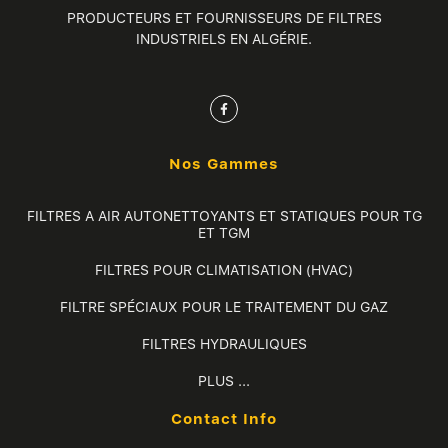
PRODUCTEURS ET FOURNISSEURS DE FILTRES
INDUSTRIELS EN ALGÉRIE.
F
a
c
e
b
o
Nos Gammes
o
k
-
f
FILTRES A AIR AUTONETTOYANTS ET STATIQUES POUR TG
ET TGM
FILTRES POUR CLIMATISATION (HVAC)
FILTRE SPÉCIAUX POUR LE TRAITEMENT DU GAZ
FILTRES HYDRAULIQUES
PLUS ...
Contact Info